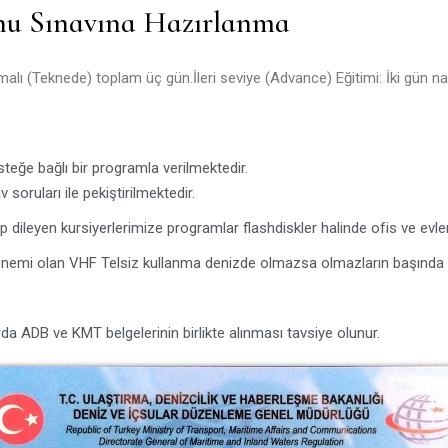
nu Sınavına Hazırlanma
amalı (Teknede) toplam üç gün.İleri seviye (Advance) Eğitimi: İki gün 
isteğe bağlı bir programla verilmektedir.
 soruları ile pekiştirilmektedir.
 dileyen kursiyerlerimize programlar flashdiskler halinde ofis ve evle
önemi olan VHF Telsiz kullanma denizde olmazsa olmazların başında g
a ADB ve KMT belgelerinin birlikte alınması tavsiye olunur.