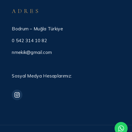
ADRES
Bodrum – Muğla Türkiye
0 542 314 10 82
nmekik@gmail.com
Sosyal Medya Hesaplarımız: