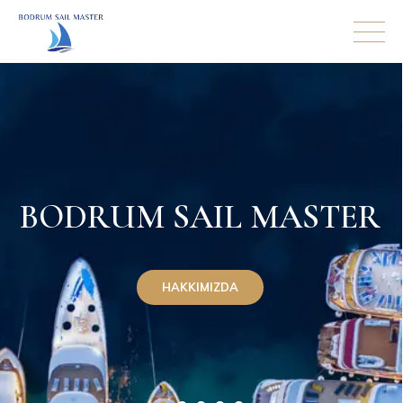
B
O
D
R
U
M
S
A
I
L
M
A
S
T
E
R
HAKKIMIZDA